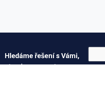
Hledáme řešení s Vámi,
obraťte se na nás
V Úřadu pro technickou normalizaci, metrologii a státní
zkušebnictví pracuje tým zkušených odborníků, který Vám
pomůže s řešením problémů a požadavků.
Kontakty
Telefonní seznam