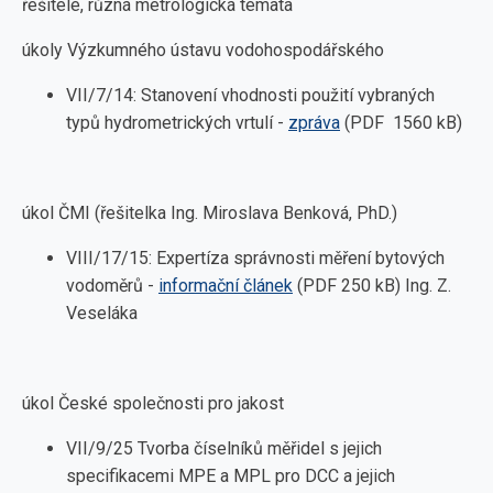
řešitelé, různá metrologická témata
úkoly Výzkumného ústavu vodohospodářského
VII/7/14: Stanovení vhodnosti použití vybraných
typů hydrometrických vrtulí -
zpráva
(PDF 1560 kB)
úkol ČMI (řešitelka Ing. Miroslava Benková, PhD.)
VIII/17/15: Expertíza správnosti měření bytových
vodoměrů -
informační článek
(PDF 250 kB) Ing. Z.
Veseláka
úkol České společnosti pro jakost
VII/9/25 Tvorba číselníků měřidel s jejich
specifikacemi MPE a MPL pro DCC a jejich