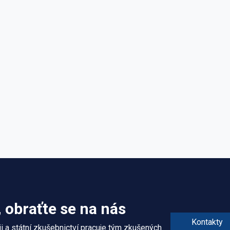
 obraťte se na nás
Kontakty
i a státní zkušebnictví pracuje tým zkušených