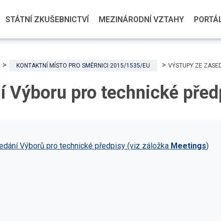
STÁTNÍ ZKUŠEBNICTVÍ
MEZINÁRODNÍ VZTAHY
PORTÁL
KONTAKTNÍ MÍSTO PRO SMĚRNICI 2015/1535/EU
VÝSTUPY ZE ZASE
í Výboru pro technické před
dání Výborů pro technické předpisy (viz záložka
Meetings
)