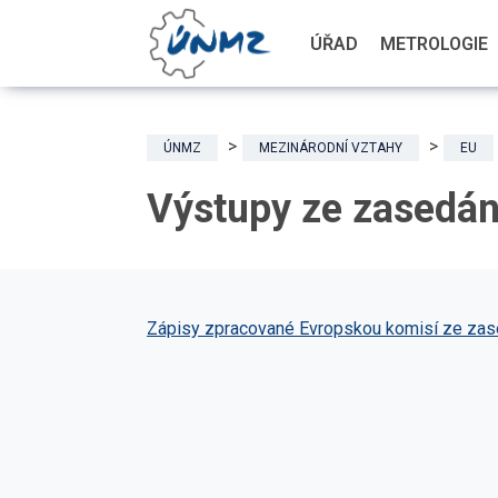
ÚŘAD
METROLOGIE
ÚNMZ
MEZINÁRODNÍ VZTAHY
EU
Výstupy ze zasedán
Zápisy zpracované Evropskou komisí ze zase