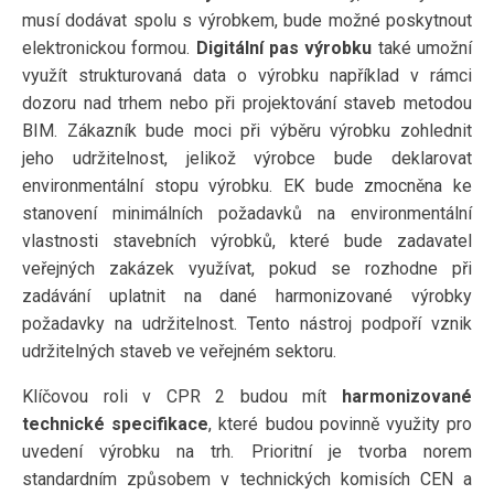
musí dodávat spolu s výrobkem, bude možné poskytnout
elektronickou formou.
Digitální pas výrobku
také umožní
využít strukturovaná data o výrobku například v rámci
dozoru nad trhem nebo při projektování staveb metodou
BIM. Zákazník bude moci při výběru výrobku zohlednit
jeho udržitelnost, jelikož výrobce bude deklarovat
environmentální stopu výrobku. EK bude zmocněna ke
stanovení minimálních požadavků na environmentální
vlastnosti stavebních výrobků, které bude zadavatel
veřejných zakázek využívat, pokud se rozhodne při
zadávání uplatnit na dané harmonizované výrobky
požadavky na udržitelnost. Tento nástroj podpoří vznik
udržitelných staveb ve veřejném sektoru.
Klíčovou roli v CPR 2 budou mít
harmonizované
technické specifikace
, které budou povinně využity pro
uvedení výrobku na trh. Prioritní je tvorba norem
standardním způsobem v technických komisích CEN a