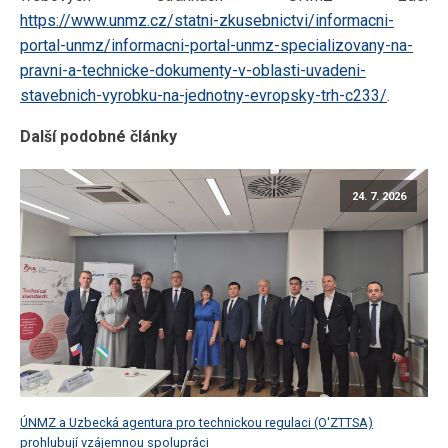
https://www.unmz.cz/statni-zkusebnictvi/informacni-
portal-unmz/informacni-portal-unmz-specializovany-na-
pravni-a-technicke-dokumenty-v-oblasti-uvadeni-
stavebnich-vyrobku-na-jednotny-evropsky-trh-c233/
.
Další podobné články
24. 7. 2026
ÚNMZ a Uzbecká agentura pro technickou regulaci (O'ZTTSA)
prohlubují vzájemnou spolupráci