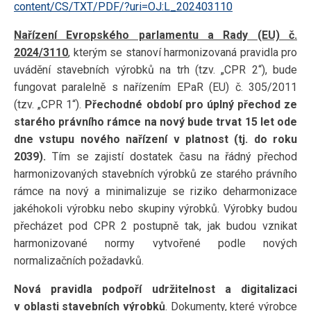
content/CS/TXT/PDF/?uri=OJ:L_202403110
Nařízení Evropského parlamentu a Rady (EU) č.
2024/3110
, kterým se stanoví harmonizovaná pravidla pro
uvádění stavebních výrobků na trh (tzv. „CPR 2“), bude
fungovat paralelně s nařízením EPaR (EU) č. 305/2011
(tzv. „CPR 1“).
Přechodné období pro úplný přechod ze
starého právního rámce na nový bude trvat 15 let ode
dne vstupu nového nařízení v platnost (tj. do roku
2039).
Tím se zajistí dostatek času na řádný přechod
harmonizovaných stavebních výrobků ze starého právního
rámce na nový a minimalizuje se riziko deharmonizace
jakéhokoli výrobku nebo skupiny výrobků. Výrobky budou
přecházet pod CPR 2 postupně tak, jak budou vznikat
harmonizované normy vytvořené podle nových
normalizačních požadavků.
Nová pravidla podpoří udržitelnost a digitalizaci
v oblasti stavebních výrobků
. Dokumenty, které výrobce