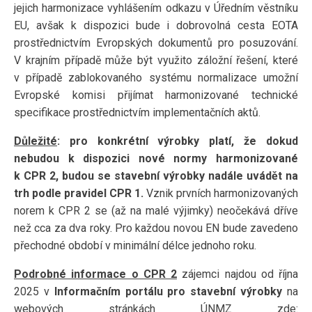
jejich harmonizace vyhlášením odkazu v Úředním věstníku
EU, avšak k dispozici bude i dobrovolná cesta EOTA
prostřednictvím Evropských dokumentů pro posuzování.
V krajním případě může být využito záložní řešení, které
v případě zablokovaného systému normalizace umožní
Evropské komisi přijímat harmonizované technické
specifikace prostřednictvím implementačních aktů.
Důležité
: pro konkrétní výrobky platí, že dokud
nebudou k dispozici nové normy harmonizované
k CPR 2, budou se stavební výrobky nadále uvádět na
trh podle pravidel CPR
1.
Vznik prvních harmonizovaných
norem k CPR 2 se (až na malé výjimky) neočekává dříve
než cca za dva roky. Pro každou novou EN bude zavedeno
přechodné období v minimální délce jednoho roku.
Podrobné informace o CPR 2
zájemci najdou od října
2025 v
Informačním portálu pro stavební výrobky
na
webových stránkách ÚNMZ zde: