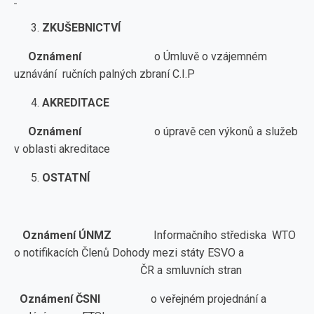
ZKUŠEBNICTVÍ
Oznámení
o Úmluvě o vzájemném
uznávání ručních palných zbraní C.I.P
AKREDITACE
Oznámení
o úpravě cen výkonů a služeb
v oblasti akreditace
OSTATNÍ
Oznámení ÚNMZ
Informačního střediska WTO
o notifikacích Členů Dohody mezi státy ESVO a
ČR a smluvních stran
Oznámení ČSNI
o veřejném projednání a