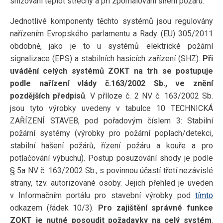
snižování teplot střechy a při zpomalování šíření požáru.
Jednotlivé komponenty těchto systémů jsou regulovány
nařízením Evropského parlamentu a Rady (EU) 305/2011
obdobně, jako je to u systémů elektrické požární
signalizace (EPS) a stabilních hasicích zařízení (SHZ).
Při
uvádění celých systémů ZOKT na trh se postupuje
podle nařízení vlády č.163/2002 Sb., ve znění
pozdějších předpisů
. V příloze č. 2 NV č. 163/2002 Sb.
jsou tyto výrobky uvedeny v tabulce 10 TECHNICKÁ
ZAŘÍZENÍ STAVEB, pod pořadovým číslem 3: Stabilní
požární systémy (výrobky pro požární poplach/detekci,
stabilní hašení požárů, řízení požáru a kouře a pro
potlačování výbuchu). Postup posuzování shody je podle
§ 5a NV č. 163/2002 Sb., s povinnou účastí třetí nezávislé
strany, tzv. autorizované osoby. Jejich přehled je uveden
v Informačním portálu pro stavební výrobky pod
tímto
odkazem (řádek 10/3).
Pro zajištění správné funkce
ZOKT je nutné posoudit požadavky na celý systém
.