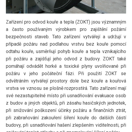
Zařízení pro odvod kouře a tepla (ZOKT) jsou významným
a často používaným výrobkem pro zajištění požární
bezpečnosti staveb. Tato zařízení vytvářejí a udržují v
případě požáru nad podlahou vrstvu bez kouře pomocí
odtahu kouře, usměrňují pohyb kouře a tepla vznikajícího
při požáru a zajišťují jeho odvod z budovy. ZOKT také
pomáhají odvádět horké a toxické plyny uvolňované při
požáru v jeho počáteční fázi. Při použití ZOKT se
odvětráním vytvářejí prostory dole bez kouře a kouřová
vrstva ve vznosu se plošně rozprostírá. Tato zařízení mají
své nezastupitelné místo při usnadňování evakuace osob
z budov a jiných objektů, při zásahu hasičských jednotek,
při snižování poškození účinky požáru a finančních ztrát,
při zabraňování zakouření šíření kouře do dalších částí
budovy, při usnadňování hašení zlepšením viditelnosti, při