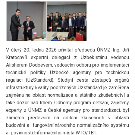
V úterý 20. ledna 2026 přivítal předseda ÚNMZ Ing. Jiří
Kratochvíl expertní delegaci z Uzbekistánu vedenou
Alisherem Dodoevem, vedoucím odboru pro implementaci
technické politiky Uzbecké agentury pro technickou
regulaci (UzStandard). Studijní cesta zástupců orgánů
infrastruktury kvality podřízených Uzstandard je zaměřena
zejména na oblast normalizace a státního zkušebnictví a
také dozor nad trhem. Odborný program setkání, zajištěný
experty z ÚNMZ a České agentury pro standardizaci, byl
zaměřen především na sdílení zkušeností v oblasti
budování a fungování národního normalizačního systému
a povinností Informačního místa WTO/TBT.