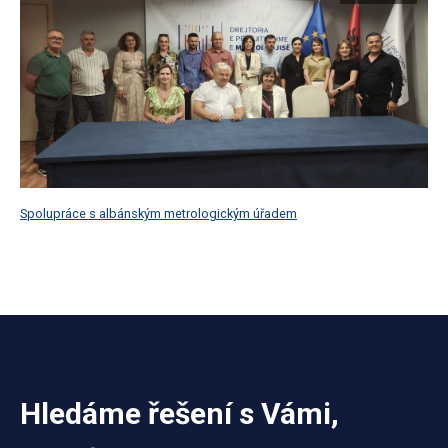
Spolupráce s albánským metrologickým úřadem
Hledáme řešení s Vámi,