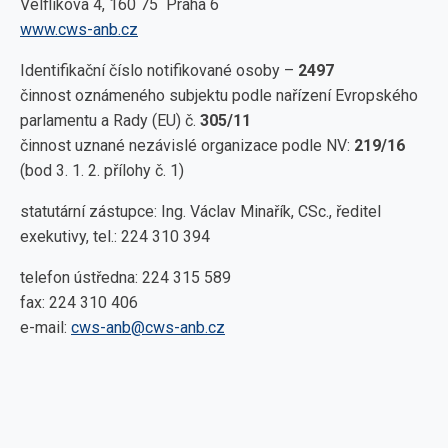
Velflíkova 4, 160 75 Praha 6
www.cws-anb.cz
Identifikační číslo notifikované osoby –
2497
činnost oznámeného subjektu podle nařízení Evropského
parlamentu a Rady (EU) č.
305/11
činnost uznané nezávislé organizace podle NV:
219/16
(bod 3. 1. 2. přílohy č. 1)
statutární zástupce: Ing. Václav Minařík, CSc., ředitel
exekutivy, tel.: 224 310 394
telefon ústředna: 224 315 589
fax: 224 310 406
e-mail:
cws-anb@cws-anb.cz