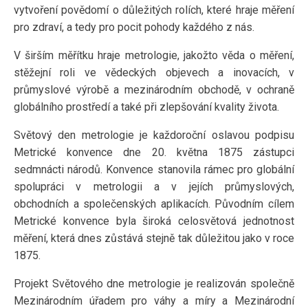
vytvoření povědomí o důležitých rolích, které hraje měření
pro zdraví, a tedy pro pocit pohody každého z nás.
V širším měřítku hraje metrologie, jakožto věda o měření,
stěžejní roli ve vědeckých objevech a inovacích, v
průmyslové výrobě a mezinárodním obchodě, v ochraně
globálního prostředí a také při zlepšování kvality života.
Světový den metrologie je každoroční oslavou podpisu
Metrické konvence dne 20. května 1875 zástupci
sedmnácti národů. Konvence stanovila rámec pro globální
spolupráci v metrologii a v jejích průmyslových,
obchodních a společenských aplikacích. Původním cílem
Metrické konvence byla široká celosvětová jednotnost
měření, která dnes zůstává stejně tak důležitou jako v roce
1875.
Projekt Světového dne metrologie je realizován společně
Mezinárodním úřadem pro váhy a míry a Mezinárodní