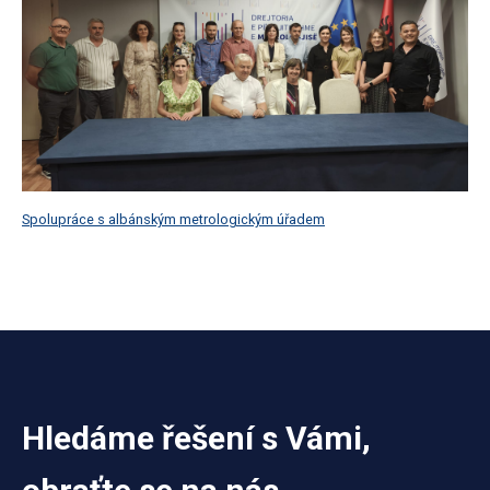
Spolupráce s albánským metrologickým úřadem
Hledáme řešení s Vámi,