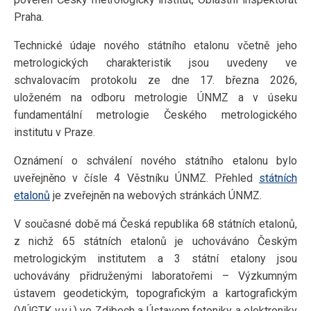
Praha.
Technické údaje nového státního etalonu včetně jeho
metrologických charakteristik jsou uvedeny ve
schvalovacím protokolu ze dne 17. března 2026,
uloženém na odboru metrologie ÚNMZ a v úseku
fundamentální metrologie Českého metrologického
institutu v Praze.
Oznámení o schválení nového státního etalonu bylo
uveřejněno v čísle 4 Věstníku ÚNMZ. Přehled
státních
etalonů
je zveřejněn na webových stránkách ÚNMZ.
V současné době má Česká republika 68 státních etalonů,
z nichž 65 státních etalonů je uchováváno Českým
metrologickým institutem a 3 státní etalony jsou
uchovávány přidruženými laboratořemi – Výzkumným
ústavem geodetickým, topografickým a kartografickým
(VÚGTK v.v.i.) ve Zdibech a Ústavem fotoniky a elektroniky