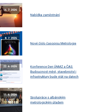
16. 7. 2026
Nabídka zaměstnání
8. 7. 2026
Nové číslo časopisu Metrologie
Konference Den ÚNMZ a ČAS:
22. 6. 2026
Budoucnost měst, stavebnictví i
infrastruktury bude stát na datech
11. 6. 2026
Spolupráce s albánským
metrologickým úřadem